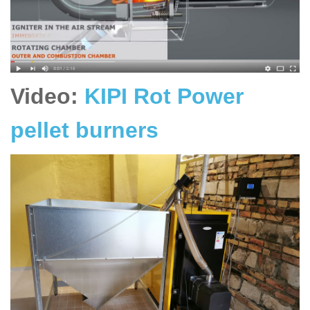
Video:
KIPI Rot Power
pellet burners