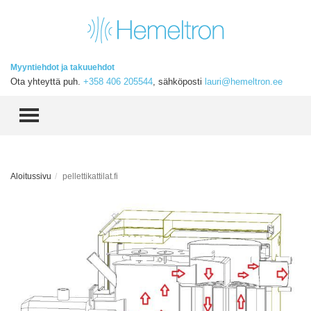
Myyntiehdot ja takuuehdot
Ota yhteyttä puh.
+358 406 205544
, sähköposti
lauri@hemeltron.ee
TOGGLE MENU
Aloitussivu
pellettikattilat.fi