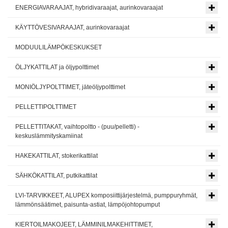
ENERGIAVARAAJAT, hybridivaraajat, aurinkovaraajat
KÄYTTÖVESIVARAAJAT, aurinkovaraajat
MODUULILÄMPÖKESKUKSET
ÖLJYKATTILAT ja öljypolttimet
MONIÖLJYPOLTTIMET, jäteöljypolttimet
PELLETTIPOLTTIMET
PELLETTITAKAT, vaihtopoltto - (puu/pelletti) -
keskuslämmityskamiinat
HAKEKATTILAT, stokerikattilat
SÄHKÖKATTILAT, putkikattilat
LVI-TARVIKKEET, ALUPEX komposiittijärjestelmä, pumppuryhmät,
lämmönsäätimet, paisunta-astiat, lämpöjohtopumput
KIERTOILMAKOJEET, LÄMMINILMAKEHITTIMET,