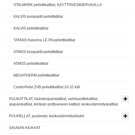
STALMARK pellettikattilat, KÄYTTÖVESIKIERUKALLA
KALVIS kompaktit pellettikttilat
KALVIS pellettikattilat
TATANO Kalorina LE-PA pellettikattilat
ATMOS kompaktit pellettikttilat
ATMOS pellettikattilat
MEGATHERM pellettikattilat
CentroPelet ZVB pellettikattilat 16-32 kW
PUUKATTILAT, käänteispalokattilat, vaihtopolttokattilat,
alapalokattilat, kiinteän polttoaineen kattilat, keskuslämmityskattilat
PUUHELLAT, puuliedet, keskuslämmitysliedet
SAUNAN KIUKAAT