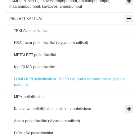
LÄMPÖPUMPUT, ilmavesilämpöpumput, ilmalämpöpumput,
maalämpöpumput, käyttövesilämpöpumput
PELLETTIKATTILAT
TEKLA pellettikattilat
HKS Lazar pellettikattilat (täysautomaattiset)
METALBET pellettikattilat
Kipi QUAD pellettikattilat
LUMO-KIPI pellettikattilat 15-250 kW, poltin itsepuhdistuva, pyörivä
palopää
MPM pellettikattilat
Kostrzewa pellettikattilat, poltin itsepuhdistuva
Attack pellettikattilat (täysautomaattiset)
DOMUSA pellettikattilat