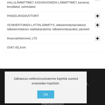
HALLILÄMMITTIMET, KASVIHUONEEN LÄMMITTIMET, kamiinat,
kevyttakat, valmistakat
PANEELIRADIAATTORIT
VESIKIERTOINEN LATTIALÄMMITYS, lattialämmitystarvikkeet,
lattialämmityksen säätöjärjestelmä, lattialämmitysputket, jakotukit
Ilmanvaihtokoneet, LTO
OVAT VELKAA
Jatkaessa verkkosivustoamme käyttöä suostut
Ota yhteyttä puh.
+358 406 205544
,
evästeiden käyttöön.
lauri@hemeltron.ee
OK
www.lvi-viro.fi
,
www.hemeltron.ee
Hemeltron