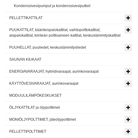
Kondenssivesipumput ja kondenssivesiputket
PELLETTIKATTILAT
PUUKATTILAT, käänteispalokattilat, vaihtopolttokattilat,
alapalokattilat, kiinteän polttoaineen kattilat, keskuslämmityskattilat
PUUHELLAT, puuliedet, keskuslämmitysliedet
SAUNAN KIUKAAT
ENERGIAVARAAJAT, hybridivaraajat, aurinkovaraajat
KÄYTTÖVESIVARAAJAT, aurinkovaraajat
MODUULILÄMPÖKESKUKSET
ÖLJYKATTILAT ja öljypolttimet
MONIÖLJYPOLTTIMET, jäteöljypolttimet
PELLETTIPOLTTIMET