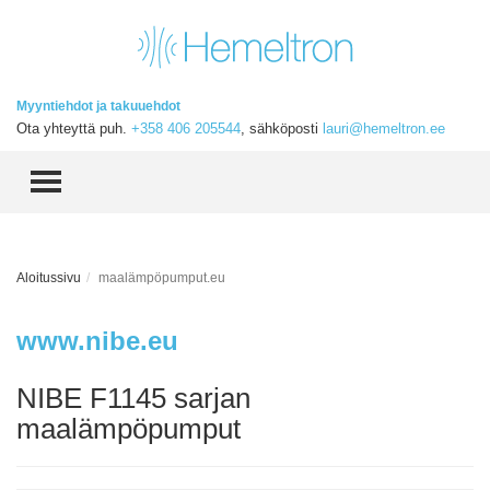
Myyntiehdot ja takuuehdot
Ota yhteyttä puh.
+358 406 205544
, sähköposti
lauri@hemeltron.ee
TOGGLE MENU
Aloitussivu
maalämpöpumput.eu
www.nibe.eu
NIBE F1145 sarjan
maalämpöpumput